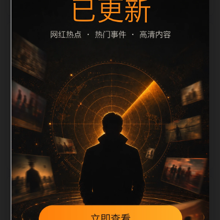
栏目内容归集
标题重复过滤和 description 长度检查。栏目内容按每
日少量新增的方式持续扩展，每篇保留相关问题、站内
推荐和清晰的层级路径，减少用户反复返回搜索页。第
40篇作为本栏目的初始建设内容，主要用于补齐栏目深
度、稳定内链结构，并为后续专题聚合提供可点击入
口。如果后续发现页面缺图、标题过短、描述为空或正
文不足，将进入每日 SEO 检查清单自动修正。
相关问题
翻车事件后续如何更新？按每日少量、主题相