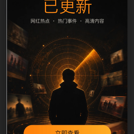
栏目内容归集
题重复过滤和 description 长度检查。栏目内容按每日
少量新增的方式持续扩展，每篇保留相关问题、站内推
荐和清晰的层级路径，减少用户反复返回搜索页。第33
篇作为本栏目的初始建设内容，主要用于补齐栏目深
度、稳定内链结构，并为后续专题聚合提供可点击入
口。如果后续发现页面缺图、标题过短、描述为空或正
文不足，将进入每日 SEO 检查清单自动修正。
相关问题
翻车事件后续如何更新？按每日少量、主题相