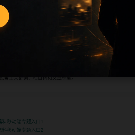
度检查。栏目内容按每日少量新增的方式持续扩展，每篇保留相关问题、
设内容，主要用于补齐栏目深度、稳定内链结构，并为后续专题聚
入每日 SEO 检查清单自动修正。
、主题相关、图片本地化的方式持续补充。
推荐或进入 sitemap。
e 均包含主关键词、栏目词和文章标题。
日黑料移动端专题入口1
日黑料移动端专题入口2