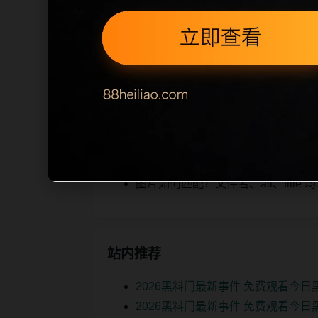
题重复过滤和 description 长
回搜索页。第46篇作为本栏目的初始建
图、标题过短、描述为空或正文不足，将进
相关问题
黑料合集后续如何更新？按每日少量
如何继续浏览？可返回栏目页、查看热门
图片如何匹配？文件名、alt、titl
站内推荐
2026黑料门最新事件 免费观看今
2026黑料门最新事件 免费观看今