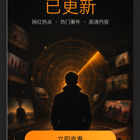
栏目内容归集
题重复过滤和 description 长度检查。栏目内容按每日
少量新增的方式持续扩展，每篇保留相关问题、站内推
荐和清晰的层级路径，减少用户反复返回搜索页。第54
篇作为本栏目的初始建设内容，主要用于补齐栏目深
度、稳定内链结构，并为后续专题聚合提供可点击入
口。如果后续发现页面缺图、标题过短、描述为空或正
文不足，将进入每日 SEO 检查清单自动修正。
相关问题
实时更新后续如何更新？按每日少量、主题相