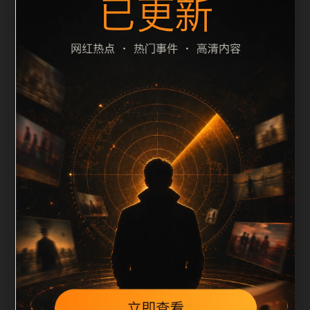
栏目内容归集
题重复过滤和 description 长度检查。栏目内容按每日
少量新增的方式持续扩展，每篇保留相关问题、站内推
荐和清晰的层级路径，减少用户反复返回搜索页。第56
篇作为本栏目的初始建设内容，主要用于补齐栏目深
度、稳定内链结构，并为后续专题聚合提供可点击入
口。如果后续发现页面缺图、标题过短、描述为空或正
文不足，将进入每日 SEO 检查清单自动修正。
相关问题
实时更新后续如何更新？按每日少量、主题相