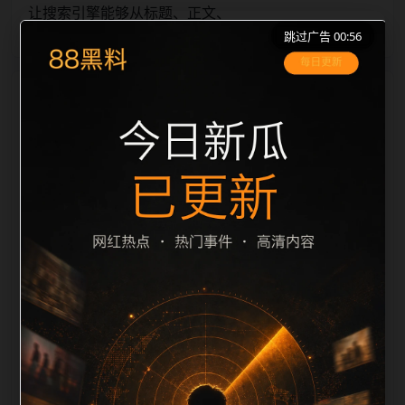
让搜索引擎能够从标题、正文、
跳过广告 00:56
栏目内容归集
图片 alt、title 之间识别一致主题。后续每日采集时，建
议继续执行远程图片本地化、坏图默认图兜底、标题去
重和 description 长度过滤。如果同一主题下有多个相
近页面，应通过不同角度补充事件背景、访问场景、相
关问题或专题入口，降低站群页面之间的重复感。页面
底部保留同类推荐、上一篇下一篇和 sitemap 入口，保
证重要页面点击深度尽量控制在三次以内。正文维护时
可按用户搜索路径补充三类信息：入口是否稳定、同栏
目还有哪些可继续阅读、移动端打开时图片和摘要是否
一致。每次新增内容后同步检查标题、description、
canonical、主题图、alt、title和推荐链接，确保页面既