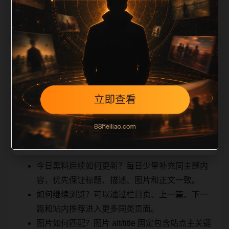
能被
相关问题与推荐
搜索引擎理解，也能让真实用户顺着栏目继续浏览。同
站连续更新时避免重复标题和重复首段，优先补充不同
关键词、不同栏目词和不同问题角度。栏目页则保留清
晰入口，方便后续专题自动归集。发布后按真实浏览器
复查首屏、图片、跳转体验、相关推荐和加载速度。
今日黑料后续如何更新？每日少量补充同主题内
容，优先保证标题、描述、图片和正文一致。
如何继续浏览？可以通过栏目页、上一篇、下一
篇和站内推荐进入更多同类页面。
图片如何匹配？图片 alt/title 固定包含站点主关键