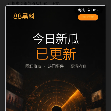
让搜索引擎能够从标题、正文、
跳过广告 00:56
栏目内容归集
图片 alt、title 之间识别一致主题。后续每日采集时，建
议继续执行远程图片本地化、坏图默认图兜底、标题去
重和 description 长度过滤。如果同一主题下有多个相
近页面，应通过不同角度补充事件背景、访问场景、相
关问题或专题入口，降低站群页面之间的重复感。页面
底部保留同类推荐、上一篇下一篇和 sitemap 入口，保
证重要页面点击深度尽量控制在三次以内。正文维护时
可按用户搜索路径补充三类信息：入口是否稳定、同栏
目还有哪些可继续阅读、移动端打开时图片和摘要是否
一致。每次新增内容后同步检查标题、description、
canonical、主题图、alt、title和推荐链接，确保页面既