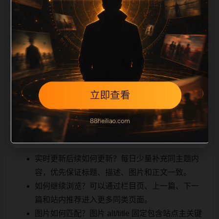
能被
相关问题与推荐
搜索引擎理解，也能让真实用户顺着栏目继续浏览。同
站连续更新时避免重复标题和重复首段，优先补充不同
关键词、不同栏目词和不同问题角度。栏目页则保留清
晰入口，方便后续专题自动归集。发布后按真实浏览器
复查首屏、图片、跳转体验、相关推荐和加载速度。
实时更新后续如何更新？每日少量补充同主题内
容，优先保证标题、描述、图片和正文一致。
如何继续浏览？可以通过栏目页、上一篇、下一
篇和站内推荐进入更多同类页面。
图片如何匹配？图片 alt/title 固定包含站点主关键