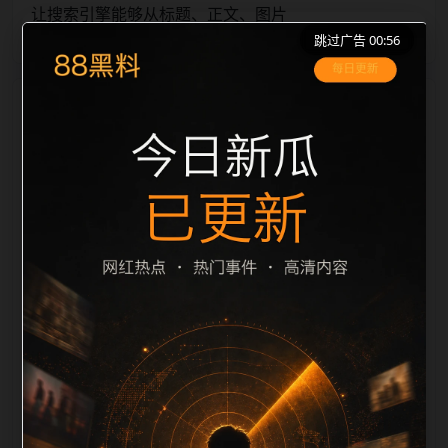
让搜索引擎能够从标题、正文、图片
跳过广告 00:56
栏目内容归集
alt、title 之间识别一致主题。后续每日采集时，建议继
续执行远程图片本地化、坏图默认图兜底、标题去重和
description 长度过滤。如果同一主题下有多个相近页
面，应通过不同角度补充事件背景、访问场景、相关问
题或专题入口，降低站群页面之间的重复感。页面底部
保留同类推荐、上一篇下一篇和 sitemap 入口，保证重
要页面点击深度尽量控制在三次以内。正文维护时可按
用户搜索路径补充三类信息：入口是否稳定、同栏目还
有哪些可继续阅读、移动端打开时图片和摘要是否一
致。每次新增内容后同步检查标题、description、
canonical、主题图、alt、title和推荐链接，确保页面既