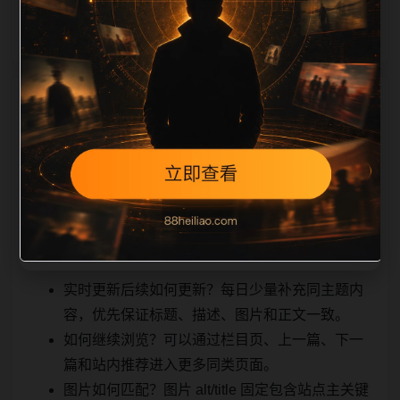
能被搜索
相关问题与推荐
引擎理解，也能让真实用户顺着栏目继续浏览。同站连
续更新时避免重复标题和重复首段，优先补充不同关键
词、不同栏目词和不同问题角度。栏目页则保留清晰入
口，方便后续专题自动归集。发布后按真实浏览器复查
首屏、图片、跳转体验、相关推荐和加载速度。
实时更新后续如何更新？每日少量补充同主题内
容，优先保证标题、描述、图片和正文一致。
如何继续浏览？可以通过栏目页、上一篇、下一
篇和站内推荐进入更多同类页面。
图片如何匹配？图片 alt/title 固定包含站点主关键