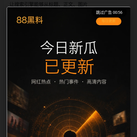
让搜索引擎能够从标题、正文、图片
跳过广告 00:56
栏目内容归集
alt、title 之间识别一致主题。后续每日采集时，建议继
续执行远程图片本地化、坏图默认图兜底、标题去重和
description 长度过滤。如果同一主题下有多个相近页
面，应通过不同角度补充事件背景、访问场景、相关问
题或专题入口，降低站群页面之间的重复感。页面底部
保留同类推荐、上一篇下一篇和 sitemap 入口，保证重
要页面点击深度尽量控制在三次以内。正文维护时可按
用户搜索路径补充三类信息：入口是否稳定、同栏目还
有哪些可继续阅读、移动端打开时图片和摘要是否一
致。每次新增内容后同步检查标题、description、
canonical、主题图、alt、title和推荐链接，确保页面既