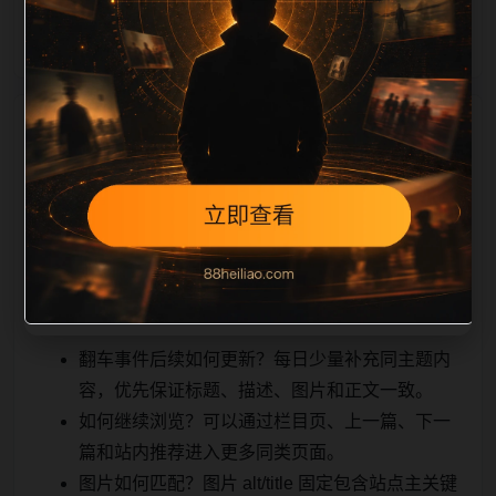
能被搜索
相关问题与推荐
引擎理解，也能让真实用户顺着栏目继续浏览。同站连
续更新时避免重复标题和重复首段，优先补充不同关键
词、不同栏目词和不同问题角度。栏目页则保留清晰入
口，方便后续专题自动归集。发布后按真实浏览器复查
首屏、图片、跳转体验、相关推荐和加载速度。
翻车事件后续如何更新？每日少量补充同主题内
容，优先保证标题、描述、图片和正文一致。
如何继续浏览？可以通过栏目页、上一篇、下一
篇和站内推荐进入更多同类页面。
图片如何匹配？图片 alt/title 固定包含站点主关键