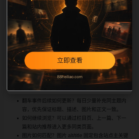
能被搜索
相关问题与推荐
引擎理解，也能让真实用户顺着栏目继续浏览。同站连
续更新时避免重复标题和重复首段，优先补充不同关键
词、不同栏目词和不同问题角度。栏目页则保留清晰入
口，方便后续专题自动归集。发布后按真实浏览器复查
首屏、图片、跳转体验、相关推荐和加载速度。
翻车事件后续如何更新？每日少量补充同主题内
容，优先保证标题、描述、图片和正文一致。
如何继续浏览？可以通过栏目页、上一篇、下一
篇和站内推荐进入更多同类页面。
图片如何匹配？图片 alt/title 固定包含站点主关键