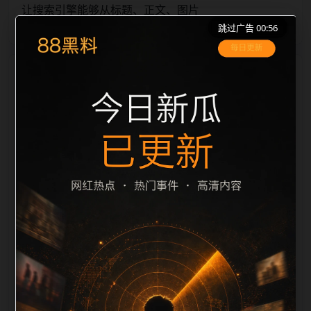
让搜索引擎能够从标题、正文、图片
跳过广告 00:56
栏目内容归集
alt、title 之间识别一致主题。后续每日采集时，建议继
续执行远程图片本地化、坏图默认图兜底、标题去重和
description 长度过滤。如果同一主题下有多个相近页
面，应通过不同角度补充事件背景、访问场景、相关问
题或专题入口，降低站群页面之间的重复感。页面底部
保留同类推荐、上一篇下一篇和 sitemap 入口，保证重
要页面点击深度尽量控制在三次以内。正文维护时可按
用户搜索路径补充三类信息：入口是否稳定、同栏目还
有哪些可继续阅读、移动端打开时图片和摘要是否一
致。每次新增内容后同步检查标题、description、
canonical、主题图、alt、title和推荐链接，确保页面既