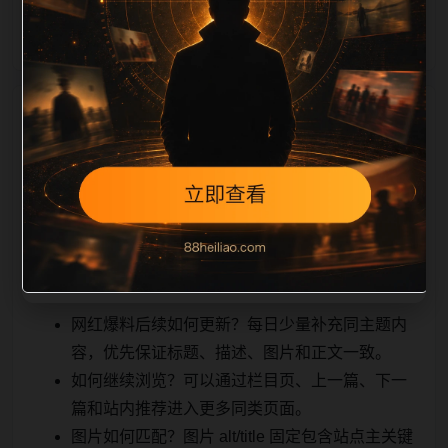
能被
相关问题与推荐
搜索引擎理解，也能让真实用户顺着栏目继续浏览。同
站连续更新时避免重复标题和重复首段，优先补充不同
关键词、不同栏目词和不同问题角度。栏目页则保留清
晰入口，方便后续专题自动归集。发布后按真实浏览器
复查首屏、图片、跳转体验、相关推荐和加载速度。
网红爆料后续如何更新？每日少量补充同主题内
容，优先保证标题、描述、图片和正文一致。
如何继续浏览？可以通过栏目页、上一篇、下一
篇和站内推荐进入更多同类页面。
图片如何匹配？图片 alt/title 固定包含站点主关键