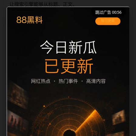
让搜索引擎能够从标题、正文、
跳过广告 00:56
栏目内容归集
图片 alt、title 之间识别一致主题。后续每日采集时，建
议继续执行远程图片本地化、坏图默认图兜底、标题去
重和 description 长度过滤。如果同一主题下有多个相
近页面，应通过不同角度补充事件背景、访问场景、相
关问题或专题入口，降低站群页面之间的重复感。页面
底部保留同类推荐、上一篇下一篇和 sitemap 入口，保
证重要页面点击深度尽量控制在三次以内。正文维护时
可按用户搜索路径补充三类信息：入口是否稳定、同栏
目还有哪些可继续阅读、移动端打开时图片和摘要是否
一致。每次新增内容后同步检查标题、description、
canonical、主题图、alt、title和推荐链接，确保页面既