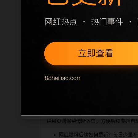
栏目内容归集
图片 alt、title 之间识别一致主题。
主题下有多个相近页面，应通过不同角度
一篇下一篇和 sitemap 入口，保
哪些可继续阅读、移动端打开时图片和摘要是否一致
页面既能被
相关问题与推荐
搜索引擎理解，也能让真实用户顺着栏目
栏目页则保留清晰入口，方便后续专题自
网红爆料后续如何更新？每日少量补