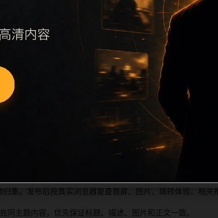
后续每日采集时，建议继续执行远程图片本地化、坏图默认图兜底、标题去重和
补充事件背景、访问场景、相关问题或专题入口，降低站群页面
证重要页面点击深度尽量控制在三次以内。正文维护时可按用户搜索路
。每次新增内容后同步检查标题、description、canonica
继续浏览。同站连续更新时避免重复标题和重复首段，优先补充
动归集。发布后按真实浏览器复查首屏、图片、跳转体验、相关
充同主题内容，优先保证标题、描述、图片和正文一致。