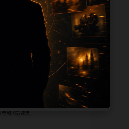
 description 长度过滤。如果同一
之间的重复感。页面底部保留同类推荐、上
径补充三类信息：入口是否稳定、同栏目还有
l、主题图、alt、title和推荐链接，确保
不同关键词、不同栏目词和不同问题角度。
推荐和加载速度。