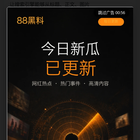
让搜索引擎能够从标题、正文、图片
跳过广告 00:55
栏目内容归集
alt、title 之间识别一致主题。后续每日采集时，建议继
续执行远程图片本地化、坏图默认图兜底、标题去重和
description 长度过滤。如果同一主题下有多个相近页
面，应通过不同角度补充事件背景、访问场景、相关问
题或专题入口，降低站群页面之间的重复感。页面底部
保留同类推荐、上一篇下一篇和 sitemap 入口，保证重
要页面点击深度尽量控制在三次以内。正文维护时可按
用户搜索路径补充三类信息：入口是否稳定、同栏目还
有哪些可继续阅读、移动端打开时图片和摘要是否一
致。每次新增内容后同步检查标题、description、
canonical、主题图、alt、title和推荐链接，确保页面既