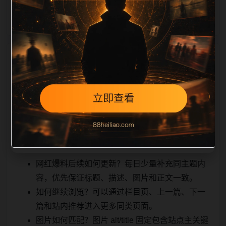
能被搜索
相关问题与推荐
引擎理解，也能让真实用户顺着栏目继续浏览。同站连
续更新时避免重复标题和重复首段，优先补充不同关键
词、不同栏目词和不同问题角度。栏目页则保留清晰入
口，方便后续专题自动归集。发布后按真实浏览器复查
首屏、图片、跳转体验、相关推荐和加载速度。
网红爆料后续如何更新？每日少量补充同主题内
容，优先保证标题、描述、图片和正文一致。
如何继续浏览？可以通过栏目页、上一篇、下一
篇和站内推荐进入更多同类页面。
图片如何匹配？图片 alt/title 固定包含站点主关键